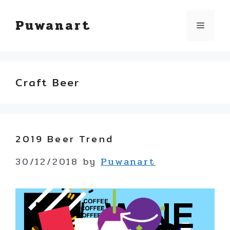
Skip
Puwanart
Menu
to
content
Craft Beer
2019 Beer Trend
30/12/2018
by
Puwanart