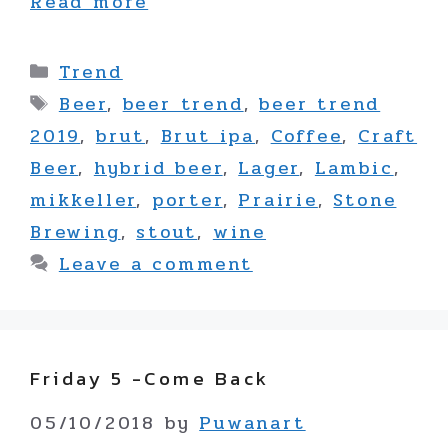
Read more
Categories
Trend
Tags
Beer
,
beer trend
,
beer trend
2019
,
brut
,
Brut ipa
,
Coffee
,
Craft
Beer
,
hybrid beer
,
Lager
,
Lambic
,
mikkeller
,
porter
,
Prairie
,
Stone
Brewing
,
stout
,
wine
Leave a comment
Friday 5 -Come Back
05/10/2018
by
Puwanart