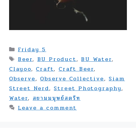
Categories
Friday 5
Tags
Beer
,
BU Product
,
BU Water
,
Clayoo
,
Craft
,
Craft Beer
,
Observe
,
Observe Collective
,
Siam
Street Nerd
,
Street Photography
,
Water
,
สยามมนุษย์สตรีท
Leave a comment