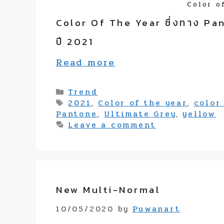
Color o
Color Of The Year ซึ่งทาง Pant
ปี 2021
Read more
Categories
Trend
Tags
2021
,
Color of the year
,
color
Pantone
,
Ultimate Grey
,
yellow
Leave a comment
New Multi-Normal
10/05/2020
by
Puwanart