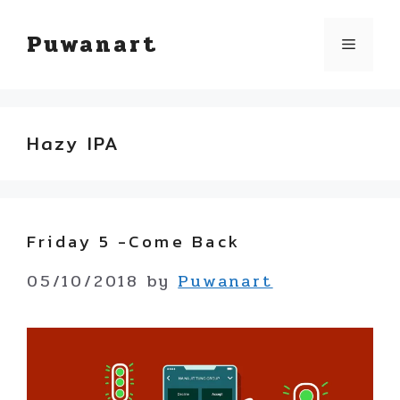
Skip
Puwanart
Menu
to
content
Hazy IPA
Friday 5 -Come Back
05/10/2018
by
Puwanart