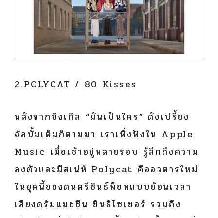
2.POLYCAT / 80 Kisses
หลังจากซิงเกิล “มันเป็นใคร” ดังเปรี้ยง
อัลบั้มเต็มก็ตามมา เราเพิ่งฟังใน Apple
Music เมื่อเช้าอยู่หลายรอบ รู้สึกถึงความ
ลงตัวและมีสเน่ห์ Polycat คืออวตารใหม่
ในยุคนี้ของดนตรีซินธ์พ็อพแบบย้อนเวลา
เสียงดรัมแมชชีน ซินธิไซเซอร์ รวมถึง