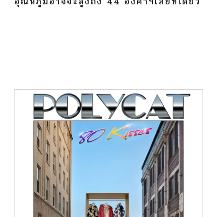
อุณหภูมิอาจจะสูงถึง 44 องศาฯเลยทีเดียว