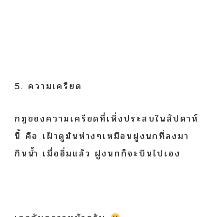
5. ความเครียด
กฎของความเครียดที่เพิ่งประสบในสัปดาห์
นี้ คือ เฝ้าดูมันห่างๆเหมือนฝูงนกที่ลงมา
กินน้ำ เมื่ออิ่มแล้ว ฝูงนกก็จะบินไปเอง