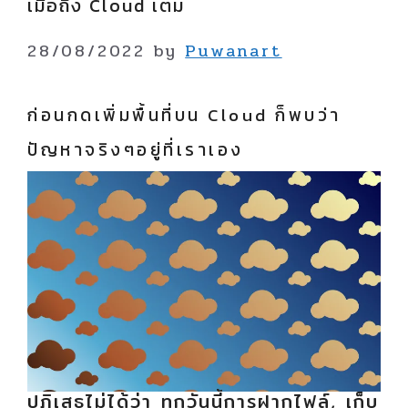
เมื่อถึง Cloud เต็ม
28/08/2022
by
Puwanart
ก่อนกดเพิ่มพื้นที่บน Cloud ก็พบว่า
ปัญหาจริงๆอยู่ที่เราเอง
ปฏิเสธไม่ได้ว่า ทุกวันนี้การฝากไฟล์, เก็บ