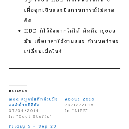
เผื่อฉุกเฉินและมีสถานการณ์ไม่คาด
คิด
HDD ก็ไว้ใจมากไม่ได้ มันมีอายุของ
มัน เผื่อเวลาใช้งานและ กำหนดว่าจะ
เปลี่ยนเมื่อไหร่
Related
mod สมุดบันทึกด้วยมือ
About 2016
จดจำด้วยดิจิทัล
29/12/2016
07/04/2014
In "LIFE"
In "Cool Stuffs"
Friday 5 – Sep 23