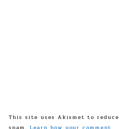
This site uses Akismet to reduce
spam.
Learn how your comment