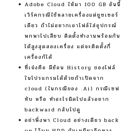
Adobe Cloud ให้มา 100 GB อันนี้
เวิร์คกรณีใช้หลายเครื่องแต่ยูซเซอร์
เดียว ถ้าไม่อยากเอาไฟล์ใส่อุปกรณ์
พกพาไปเสียบ ติดตั้งทำงานพร้อมกัน
ได้สูงสุดสองเครื่อง แต่จะติดตั้งกี่
เครื่องก้ได้
ที่เจ๋งคือ มีย้อน History ของไฟล์
ในโปรแกรมได้ด้วยถ้าเปิดจาก
cloud (ในกรณีของ .Ai) กรณีเซฟ
ทับ หรือ ทำอะไรผิดไปแล้วอยาก
backward กลับไปดู
อย่าพึ่งพา Cloud อย่างเดียว back
up ไว้บน HDD กันเหนียวอีกทาง