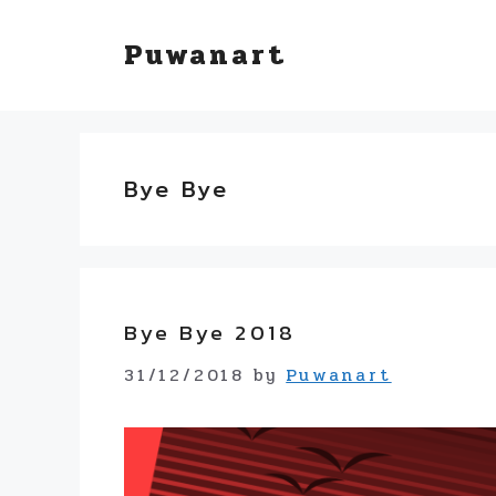
Skip
Puwanart
to
content
Bye Bye
Bye Bye 2018
31/12/2018
by
Puwanart