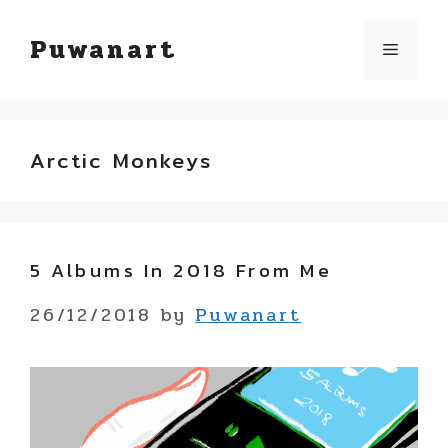
Skip
Puwanart
Menu
to
content
Arctic Monkeys
5 Albums In 2018 From Me
26/12/2018
by
Puwanart