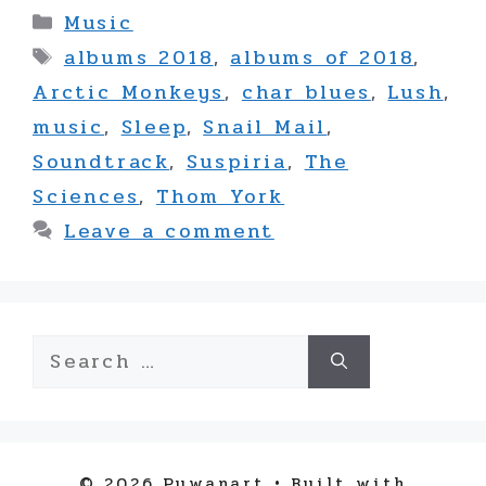
Categories
Music
Tags
albums 2018
,
albums of 2018
,
Arctic Monkeys
,
char blues
,
Lush
,
music
,
Sleep
,
Snail Mail
,
Soundtrack
,
Suspiria
,
The
Sciences
,
Thom York
Leave a comment
Search
for:
© 2026 Puwanart
• Built with